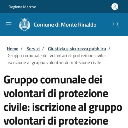
Salta al contenuto principale
Skip to footer content
Regione Marche
Comune di Monte Rinaldo
Briciole di pane
Home
/
Servizi
/
Giustizia e sicurezza pubblica
/
Gruppo comunale dei volontari di protezione civile:
iscrizione al gruppo volontari di protezione civile
Gruppo comunale dei
volontari di protezione
civile: iscrizione al gruppo
volontari di protezione