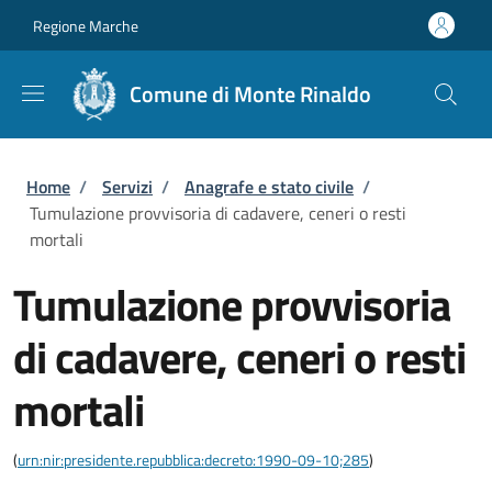
Salta al contenuto principale
Skip to footer content
Regione Marche
Comune di Monte Rinaldo
Briciole di pane
Home
/
Servizi
/
Anagrafe e stato civile
/
Tumulazione provvisoria di cadavere, ceneri o resti
mortali
Tumulazione provvisoria
di cadavere, ceneri o resti
mortali
(
urn:nir:presidente.repubblica:decreto:1990-09-10;285
)