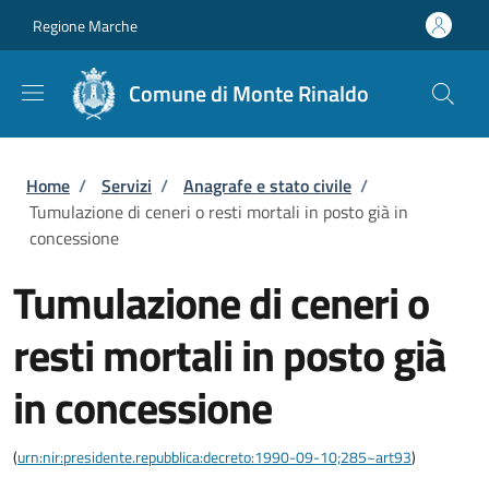
Salta al contenuto principale
Skip to footer content
Regione Marche
Comune di Monte Rinaldo
Briciole di pane
Home
/
Servizi
/
Anagrafe e stato civile
/
Tumulazione di ceneri o resti mortali in posto già in
concessione
Tumulazione di ceneri o
resti mortali in posto già
in concessione
(
urn:nir:presidente.repubblica:decreto:1990-09-10;285~art93
)