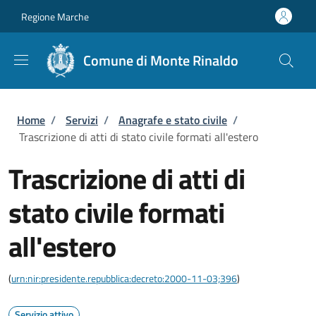
Salta al contenuto principale
Skip to footer content
Regione Marche
Comune di Monte Rinaldo
Briciole di pane
Home
/
Servizi
/
Anagrafe e stato civile
/
Trascrizione di atti di stato civile formati all'estero
Trascrizione di atti di
stato civile formati
all'estero
(
urn:nir:presidente.repubblica:decreto:2000-11-03;396
)
Servizio attivo