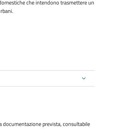
on domestiche che intendono trasmettere un
urbani.
 la documentazione prevista, consultabile