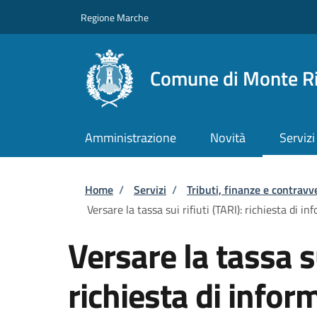
Salta al contenuto principale
Skip to footer content
Regione Marche
Comune di Monte R
Amministrazione
Novità
Servizi
Briciole di pane
Home
/
Servizi
/
Tributi, finanze e contravv
Versare la tassa sui rifiuti (TARI): richiesta di in
Versare la tassa su
richiesta di inform