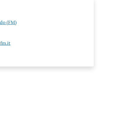
ldo (FM)
fm.it