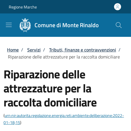
Salta al contenuto principale
Skip to footer content
Regione Marche
Comune di Monte Rinaldo
Briciole di pane
Home
/
Servizi
/
Tributi, finanze e contravvenzioni
/
Riparazione delle attrezzature per la raccolta domiciliare
Riparazione delle
attrezzature per la
raccolta domiciliare
(
urn:nir:autorita.regolazione.energia.reti.ambiente:deliberazione:2022-
01-18;15
)