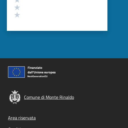
Valuta 2 stelle su 5
Valuta 1 stelle su 5
Comune di Monte Rinaldo
Footer menu
Area riservata