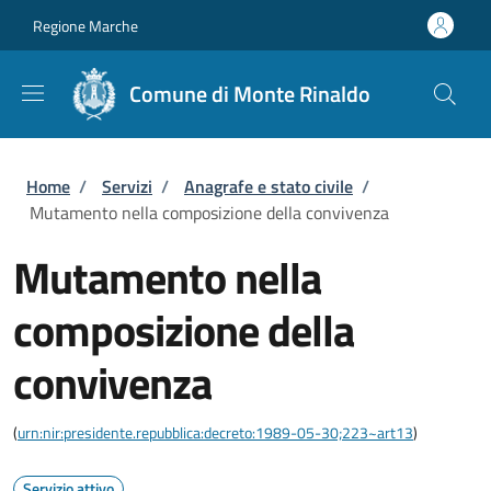
Salta al contenuto principale
Skip to footer content
Regione Marche
Comune di Monte Rinaldo
Briciole di pane
Home
/
Servizi
/
Anagrafe e stato civile
/
Mutamento nella composizione della convivenza
Mutamento nella
composizione della
convivenza
(
urn:nir:presidente.repubblica:decreto:1989-05-30;223~art13
)
Servizio attivo