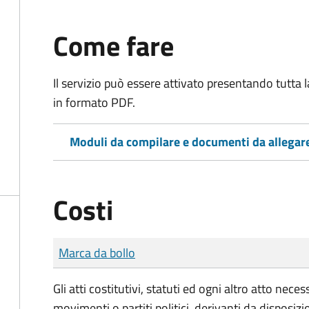
Come fare
Il servizio può essere attivato presentando tutta
in formato PDF.
Moduli da compilare e documenti da allegar
Costi
Tipo di pagamento
Importo
Marca da bollo
Gli atti costitutivi, statuti ed ogni altro atto nec
movimenti o partiti politici, derivanti da disposiz