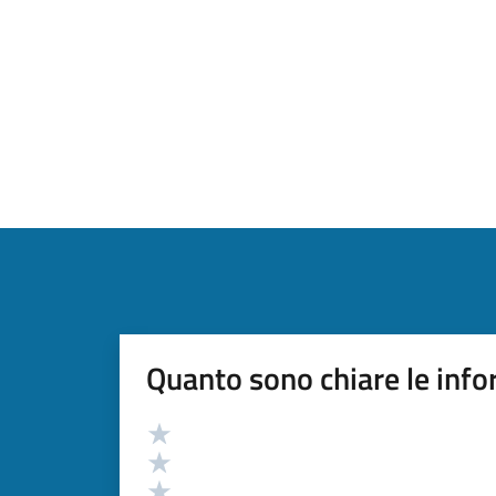
Quanto sono chiare le info
Valutazione
Valuta 5 stelle su 5
Valuta 4 stelle su 5
Valuta 3 stelle su 5