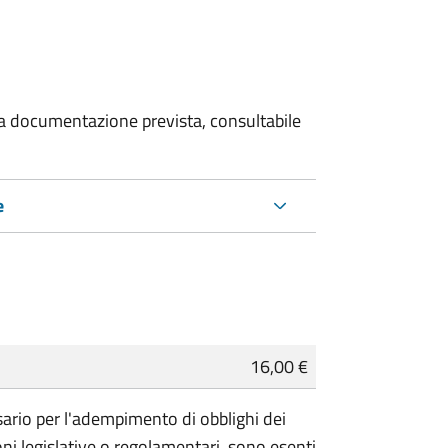
 la documentazione prevista, consultabile
e
16,00 €
essario per l'adempimento di obblighi dei
ioni legislative o regolamentari, sono
esenti