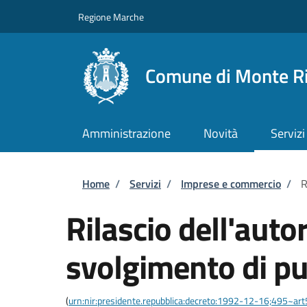
Salta al contenuto principale
Skip to footer content
Regione Marche
Comune di Monte R
Amministrazione
Novità
Servizi
Briciole di pane
Home
/
Servizi
/
Imprese e commercio
/
R
Rilascio dell'auto
svolgimento di pu
(
urn:nir:presidente.repubblica:decreto:1992-12-16;495~ar