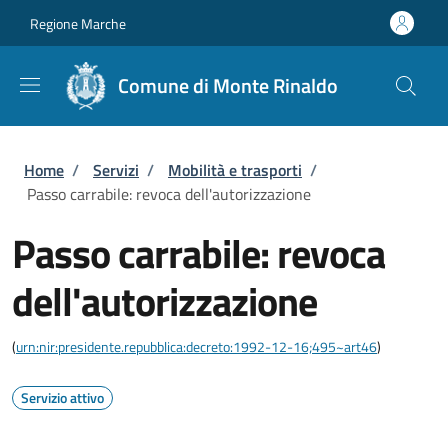
Salta al contenuto principale
Skip to footer content
Regione Marche
Comune di Monte Rinaldo
Briciole di pane
Home
/
Servizi
/
Mobilità e trasporti
/
Passo carrabile: revoca dell'autorizzazione
Passo carrabile: revoca
dell'autorizzazione
(
urn:nir:presidente.repubblica:decreto:1992-12-16;495~art46
)
Servizio attivo