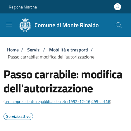
Salta al contenuto principale
Skip to footer content
Regione Marche
Comune di Monte Rinaldo
Briciole di pane
Home
/
Servizi
/
Mobilità e trasporti
/
Passo carrabile: modifica dell'autorizzazione
Passo carrabile: modifica
dell'autorizzazione
(
urn:nir:presidente.repubblica:decreto:1992-12-16;495~art46
)
Servizio attivo