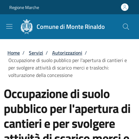
Salta al contenuto principale
Skip to footer content
Regione Marche
Comune di Monte Rinaldo
Briciole di pane
Home
/
Servizi
/
Autorizzazioni
/
Occupazione di suolo pubblico per l'apertura di cantieri e
per svolgere attività di scarico merci e traslochi:
volturazione della concessione
Occupazione di suolo
pubblico per l'apertura di
cantieri e per svolgere
attività di scarico merci e