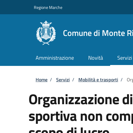
Salta al contenuto principale
Skip to footer content
Regione Marche
Comune di Monte R
Amministrazione
Novità
Servizi
Briciole di pane
Home
/
Servizi
/
Mobilità e trasporti
/
Org
Organizzazione d
sportiva non comp
scopo di lucro