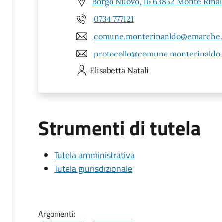
Borgo Nuovo, 16 63852 Monte Rina
0734 777121
comune.monterinanldo@emarche.
protocollo@comune.monterinaldo.
Elisabetta
Natali
Strumenti di tutela
Tutela amministrativa
Tutela giurisdizionale
Argomenti: