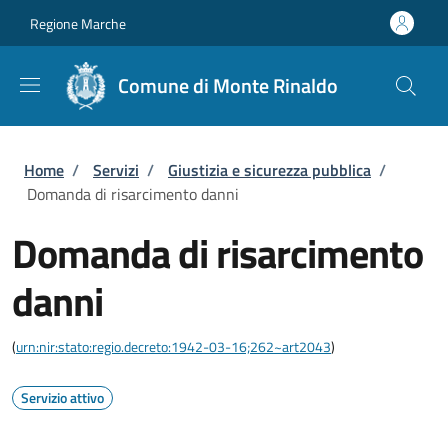
Salta al contenuto principale
Skip to footer content
Regione Marche
Comune di Monte Rinaldo
Briciole di pane
Home
/
Servizi
/
Giustizia e sicurezza pubblica
/
Domanda di risarcimento danni
Domanda di risarcimento
danni
(
urn:nir:stato:regio.decreto:1942-03-16;262~art2043
)
Servizio attivo