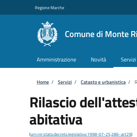
Salta al contenuto principale
Skip to footer content
Regione Marche
Comune di Monte R
Amministrazione
Novità
Servizi
Briciole di pane
Home
/
Servizi
/
Catasto e urbanistica
/
R
Rilascio dell'atte
abitativa
(
urn:nir:stato:decreto.legislativo:1998-07-25;286~art29
)