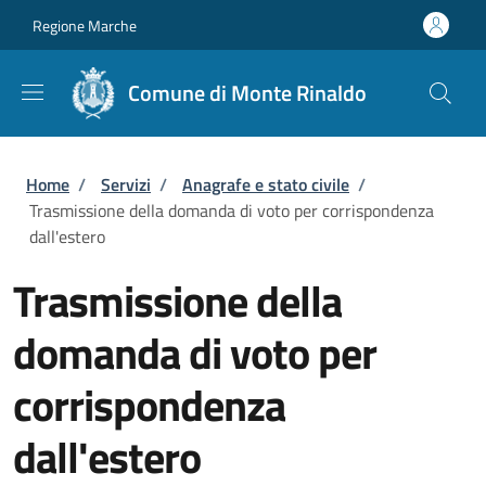
Salta al contenuto principale
Skip to footer content
Regione Marche
Comune di Monte Rinaldo
Briciole di pane
Home
/
Servizi
/
Anagrafe e stato civile
/
Trasmissione della domanda di voto per corrispondenza
dall'estero
Trasmissione della
domanda di voto per
corrispondenza
dall'estero