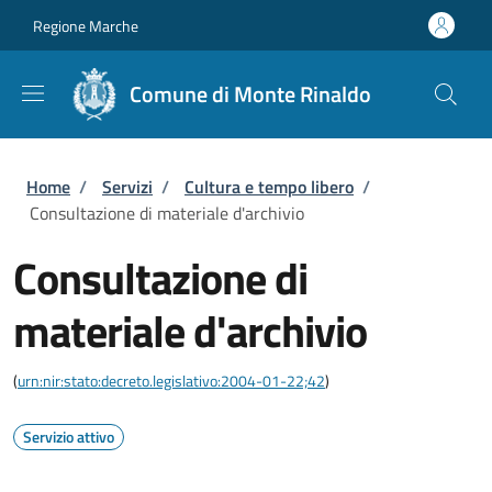
Salta al contenuto principale
Skip to footer content
Regione Marche
Comune di Monte Rinaldo
Briciole di pane
Home
/
Servizi
/
Cultura e tempo libero
/
Consultazione di materiale d'archivio
Consultazione di
materiale d'archivio
(
urn:nir:stato:decreto.legislativo:2004-01-22;42
)
Servizio attivo