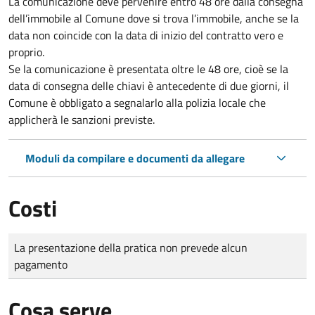
La comunicazione deve pervenire
entro 48 ore
dalla consegna
dell’immobile al Comune dove si trova l’immobile, anche se la
data non coincide con la data di inizio del contratto vero e
proprio.
Se la comunicazione è presentata oltre le 48 ore, cioè se la
data di consegna delle chiavi è antecedente di due giorni, il
Comune è obbligato a segnalarlo alla polizia locale che
applicherà le sanzioni previste.
Moduli da compilare e documenti da allegare
Costi
Tipo di pagamento
Importo
La presentazione della pratica non prevede alcun
pagamento
Cosa serve