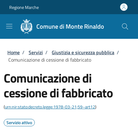
Salta al contenuto principale
Skip to footer content
Regione Marche
Comune di Monte Rinaldo
Briciole di pane
Home
/
Servizi
/
Giustizia e sicurezza pubblica
/
Comunicazione di cessione di fabbricato
Comunicazione di
cessione di fabbricato
(
urn:nir:stato:decreto.legge:1978-03-21;59~art12
)
Servizio attivo