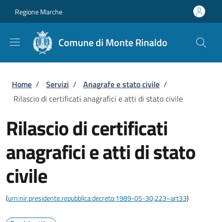
Salta al contenuto principale
Skip to footer content
Regione Marche
Comune di Monte Rinaldo
Briciole di pane
Home
/
Servizi
/
Anagrafe e stato civile
/
Rilascio di certificati anagrafici e atti di stato civile
Rilascio di certificati
anagrafici e atti di stato
civile
(
urn:nir:presidente.repubblica:decreto:1989-05-30;223~art33
)