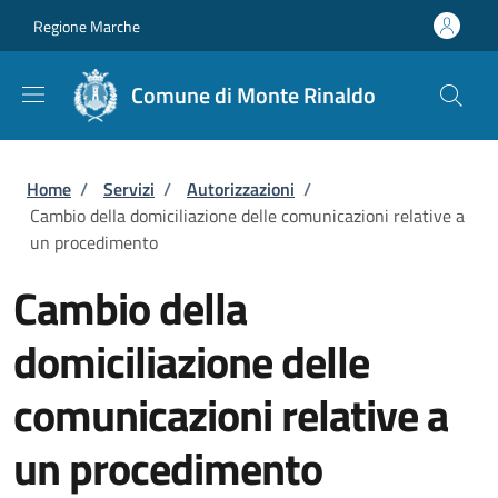
Salta al contenuto principale
Skip to footer content
Regione Marche
Comune di Monte Rinaldo
Briciole di pane
Home
/
Servizi
/
Autorizzazioni
/
Cambio della domiciliazione delle comunicazioni relative a
un procedimento
Cambio della
domiciliazione delle
comunicazioni relative a
un procedimento