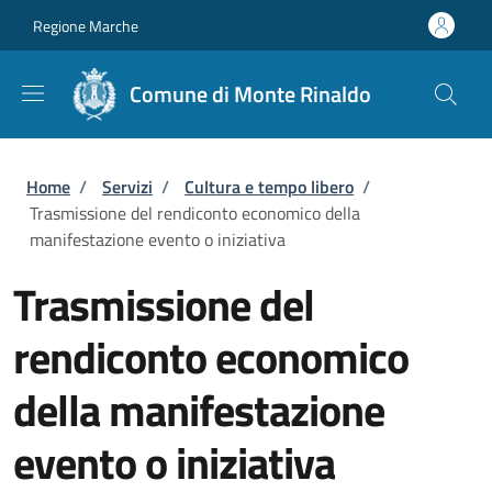
Salta al contenuto principale
Skip to footer content
Regione Marche
Comune di Monte Rinaldo
Briciole di pane
Home
/
Servizi
/
Cultura e tempo libero
/
Trasmissione del rendiconto economico della
manifestazione evento o iniziativa
Trasmissione del
rendiconto economico
della manifestazione
evento o iniziativa