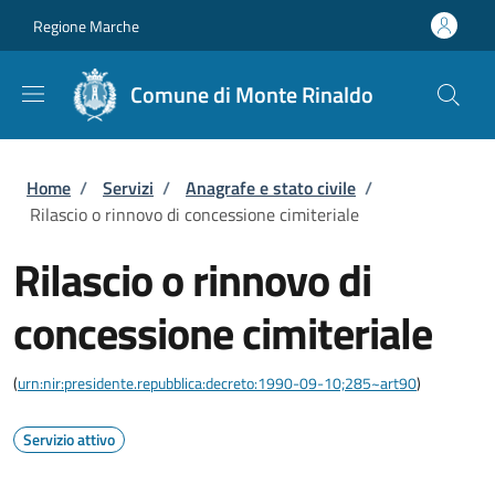
Salta al contenuto principale
Skip to footer content
Regione Marche
Comune di Monte Rinaldo
Briciole di pane
Home
/
Servizi
/
Anagrafe e stato civile
/
Rilascio o rinnovo di concessione cimiteriale
Rilascio o rinnovo di
concessione cimiteriale
(
urn:nir:presidente.repubblica:decreto:1990-09-10;285~art90
)
Servizio attivo