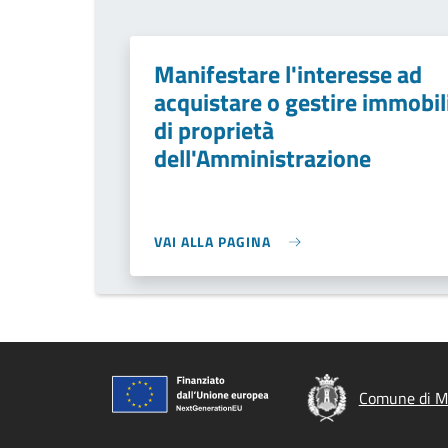
Manifestare l'interesse ad
acquistare o gestire immobil
di proprietà
dell'Amministrazione
VAI ALLA PAGINA
Comune di M