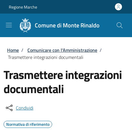
Salta al contenuto principale
Skip to footer content
Regione Marche
Comune di Monte Rinaldo
Briciole di pane
Home
/
Comunicare con l'Amministrazione
/
Trasmettere integrazioni documentali
Trasmettere integrazioni
documentali
Condividi
Normativa di riferimento