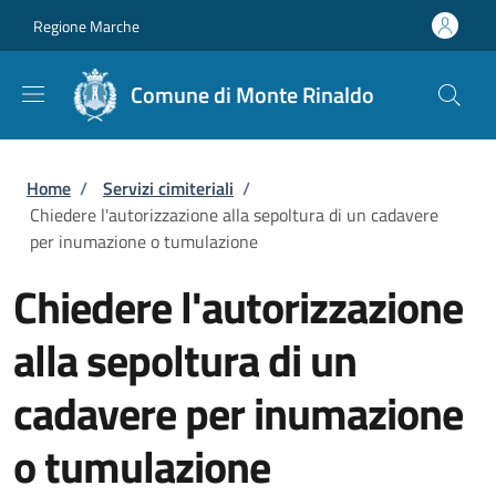
Salta al contenuto principale
Skip to footer content
Regione Marche
Comune di Monte Rinaldo
Briciole di pane
Home
/
Servizi cimiteriali
/
Chiedere l'autorizzazione alla sepoltura di un cadavere
per inumazione o tumulazione
Chiedere l'autorizzazione
alla sepoltura di un
cadavere per inumazione
o tumulazione