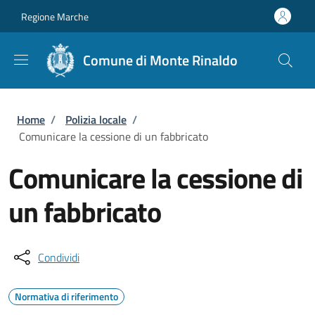
Salta al contenuto principale
Skip to footer content
Regione Marche
Comune di Monte Rinaldo
Briciole di pane
Home
/
Polizia locale
/
Comunicare la cessione di un fabbricato
Comunicare la cessione di
un fabbricato
Condividi
Normativa di riferimento